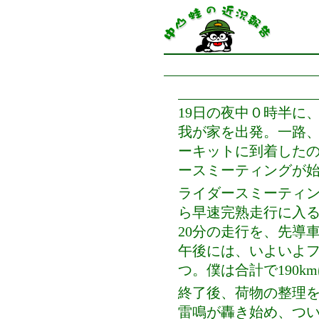
19日の夜中０時半に
我が家を出発。一路
ーキットに到着した
ースミーティングが
ライダースミーティ
ら早速完熟走行に入
20分の走行を、先導
午後には、いよいよフ
つ。僕は合計で190k
終了後、荷物の整理
雷鳴が轟き始め、つ