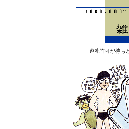
遊泳許可が待ち