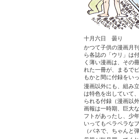
十月六日 曇り
かつて子供の漫画月
ら各誌の「ウリ」は
く薄い漫画は、その
れた一冊が、まるで
もかと間に付録をい
漫画以外にも、組み
は特色を出していて
られる付録（漫画以
画報は一時期、巨大
フトがあったし、少
いってもペラペラな
（バネで、ちゃんと